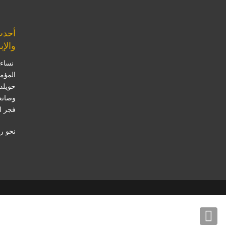
أحدث
والإب
نساء 
المؤم
خويلد
وصانع
فجر ا
نحو ر