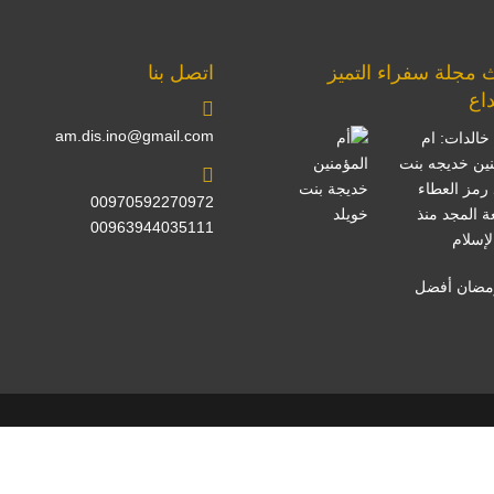
 مجلة سفراء التميز
اتصل بنا
داع
am.dis.ino@gmail.com
خالدات: ام
نين خديجه بنت
 رمز العطاء
00970592270972
ة المجد منذ
00963944035111
لإسلام
مضان أفضل