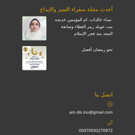
أحدث مجلة سفراء التميز والإبداع
نساء خالدات: ام المؤمنين خديجه
بنت خويلد رمز العطاء وصانعة
المجد منذ فجر الإسلام
نحو رمضان أفضل
اتصل بنا
am.dis.ino@gmail.com
00970592270972