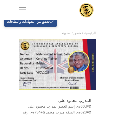
تحقق من الشهادات والبطاقات
الرئيسية
/
عضوية سنوية
المدرب محمود علي
&#xe60d; إسم العضو المدرب محمود على
&#xe628; الصفة مدرب معتمد &#xe734; رقم