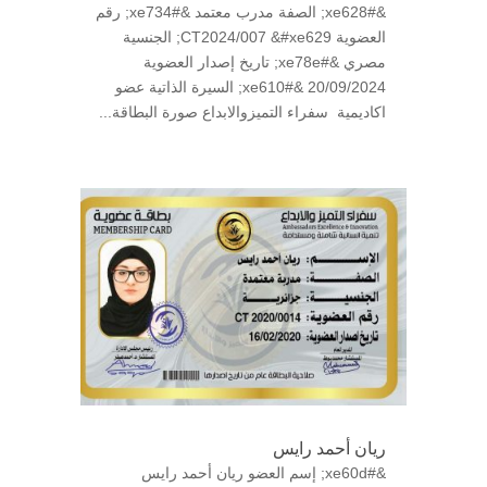
&#xe628; الصفة مدرب معتمد &#xe734; رقم
العضوية CT2024/007 &#xe629; الجنسية
مصري &#xe78e; تاريخ إصدار العضوية
20/09/2024 &#xe610; السيرة الذاتية عضو
اكاديمية سفراء التميزوالابداع صورة البطاقة...
ريان أحمد رايس
&#xe60d; إسم العضو ريان أحمد رايس