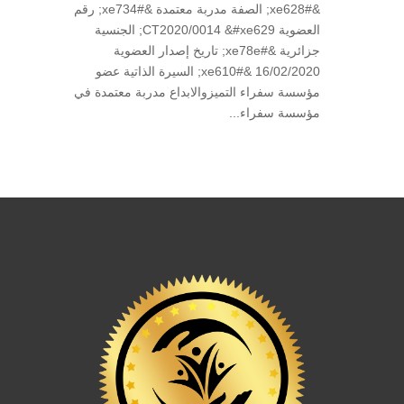
&#xe628; الصفة مدربة معتمدة &#xe734; رقم
العضوية CT2020/0014 &#xe629; الجنسية
جزائرية &#xe78e; تاريخ إصدار العضوية
16/02/2020 &#xe610; السيرة الذاتية عضو
مؤسسة سفراء التميزوالابداع مدربة معتمدة في
مؤسسة سفراء...