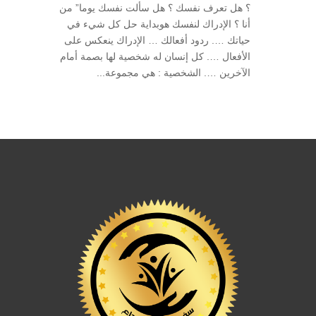
؟ هل تعرف نفسك ؟ هل سألت نفسك يوما” من
أنا ؟ الإدراك لنفسك هوبداية حل كل شيء في
حياتك …. ردود أفعالك … الإدراك ينعكس على
الأفعال …. كل إنسان له شخصية لها بصمة أمام
الآخرين …. الشخصية : هي مجموعة...