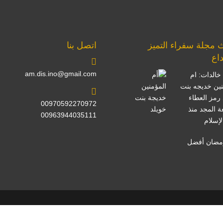
 مجلة سفراء التميز
اتصل بنا
داع
am.dis.ino@gmail.com
خالدات: ام
نين خديجه بنت
 رمز العطاء
00970592270972
ة المجد منذ
00963944035111
لإسلام
مضان أفضل