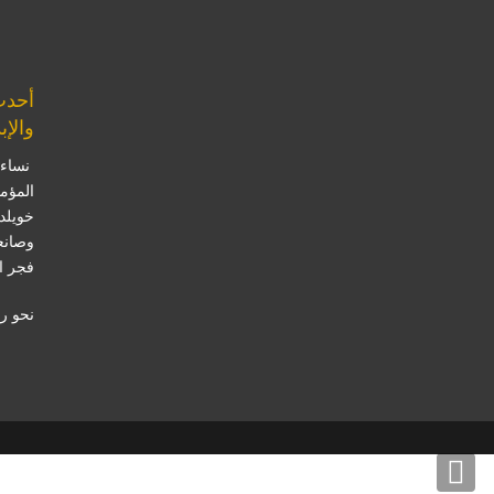
أحدث
والإب
نساء 
المؤم
خويلد
وصانع
فجر ا
نحو ر