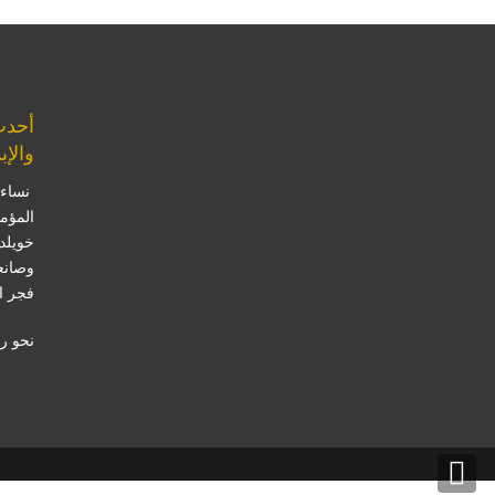
أحدث
والإب
نساء 
المؤم
خويلد
وصانع
فجر ا
نحو ر