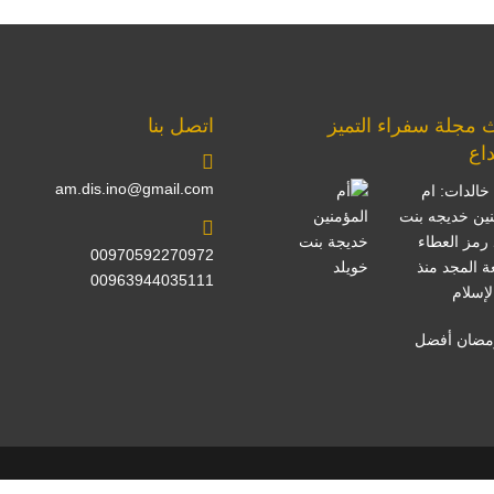
 مجلة سفراء التميز
اتصل بنا
داع
am.dis.ino@gmail.com
خالدات: ام
نين خديجه بنت
 رمز العطاء
00970592270972
ة المجد منذ
00963944035111
لإسلام
مضان أفضل