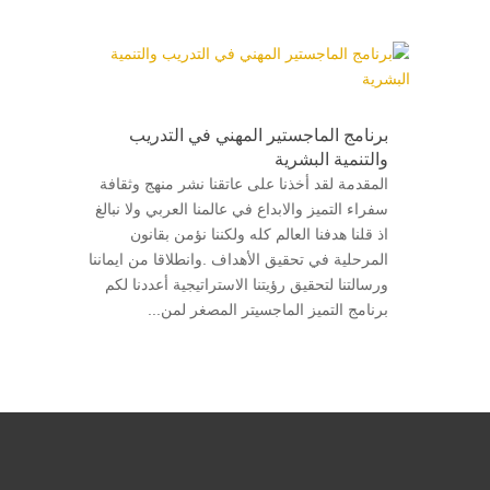
برنامج الماجستير المهني في التدريب
والتنمية البشرية
المقدمة لقد أخذنا على عاتقنا نشر منهج وثقافة
سفراء التميز والابداع في عالمنا العربي ولا نبالغ
اذ قلنا هدفنا العالم كله ولكننا نؤمن بقانون
المرحلية في تحقيق الأهداف .وانطلاقا من ايماننا
ورسالتنا لتحقيق رؤيتنا الاستراتيجية أعددنا لكم
برنامج التميز الماجسيتر المصغر لمن...