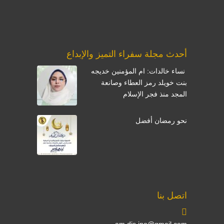
أحدث مجلة سفراء التميز والإبداع
نساء خالدات: ام المؤمنين خديجه
بنت خويلد رمز العطاء وصانعة
المجد منذ فجر الإسلام
نحو رمضان أفضل
اتصل بنا
am.dis.ino@gmail.com