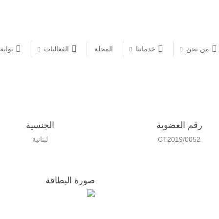
العضو
من نحن
خدماتنا
المجلة
الفعاليات
بوابة
 حسين حطيط
رقم العضوية
الجنسية
CT2019/0052
لبنانية
صورة البطاقة