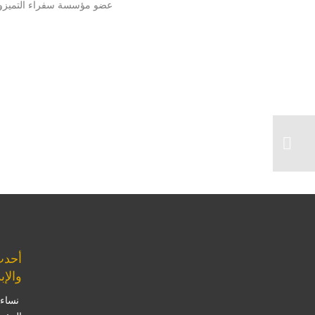
عضو مؤسسة سفراء التميزوال
أحدث
والإب
نساء 