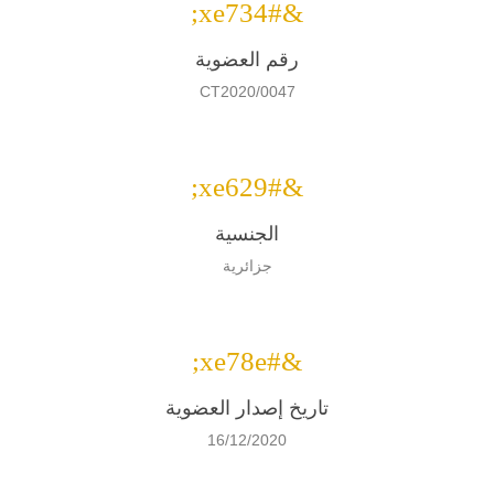
&#xe734;
رقم العضوية
CT2020/0047
&#xe629;
الجنسية
جزائرية
&#xe78e;
تاريخ إصدار العضوية
16/12/2020