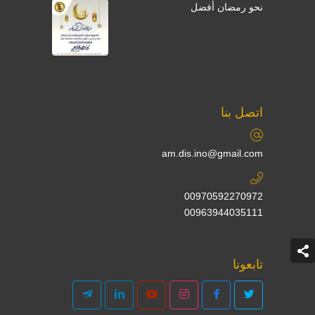
نحو رمضان أفضل
اتصل بنا
am.dis.ino@gmail.com
00970592270972
00963944035111
تابعونا