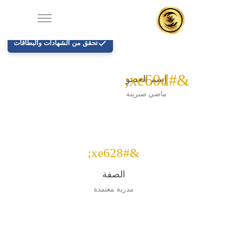
تحقق من الشهادات والبطاقات
&#xe60d;
إسم العضو
ماضي صبرينة
&#xe628;
الصفة
مدربة معتمدة