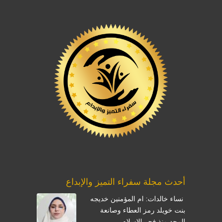
أحدث مجلة سفراء التميز والإبداع
نساء خالدات: ام المؤمنين خديجه
بنت خويلد رمز العطاء وصانعة
المجد منذ فجر الإسلام