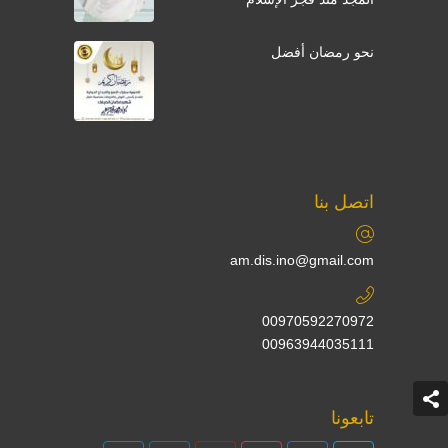
نحو رمضان أفضل
اتصل بنا
am.dis.ino@gmail.com
00970592270972
00963944035111
تابعونا