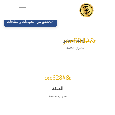
تحقق من الشهادات والبطاقات
&#xe60d;
إسم العضو
عمري محمد
&#xe628;
الصفة
مدرب معتمد