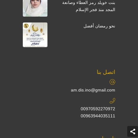
بنت خويلد رمز العطاء وصانعة
المجد منذ فجر الإسلام
نحو رمضان أفضل
اتصل بنا
am.dis.ino@gmail.com
00970592270972
00963944035111