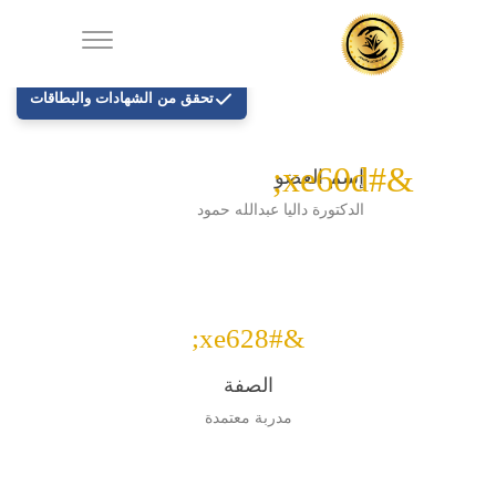
تحقق من الشهادات والبطاقات
&#xe60d;
إسم العضو
الدكتورة داليا عبدالله حمود
&#xe628;
الصفة
مدربة معتمدة