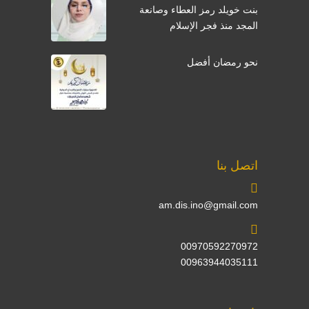
بنت خويلد رمز العطاء وصانعة
المجد منذ فجر الإسلام
نحو رمضان أفضل
اتصل بنا
am.dis.ino@gmail.com
00970592270972
00963944035111