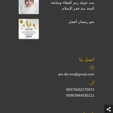
بنت خويلد رمز العطاء وصانعة
المجد منذ فجر الإسلام
نحو رمضان أفضل
اتصل بنا
am.dis.ino@gmail.com
00970592270972
00963944035111