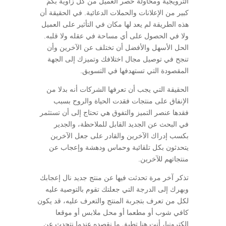
الترويجية ومحاولة حصر العميل من كل زاوية بكمّ
كبير من الإعلانات والحملات الدعائية. في الحقيقة أن
هذه الطريقة لم يعد لها مكان في التأثير على العميل
ولا في الحصول على أي مساحة في عقله ولا قلبه.
الحل الأسهل والأفضل أن تختلف عن الآخرين وأن
تنجح في توصيل مجال اختلافك وتميزك إلى الجهة
المقصودة التي تستهدفها في التسويق.
الحقيقة التي يجب أن تعرفها الشركات أنه بدلا من
الإنفاق على منتجات فقدت الحياة والروح بسبب
فقدها عنصر التميز والتفوق هي تحتاج إلى أن تستثمر
في البحث عن الجديد القابل للملاحظة، والجدير
بكسب إدراك الآخرين والقادر على جعل الآخرين
يتحدثون بكل تلقائية وحماس ودهشة وإعجاب عن
منتجاتهم للآخرين.
تذكر آخر مرة تحدثت فيها عن منتج جديد نال إعجابك
وبهرك إلى الدرجة التي جعلتك تقوم بالتوصية عليه
لكل من تعرف بتجربة المنتج والتعرف عليه، قد يكون
كافي شوب أو مطعما أو محل ملابس أو موقعا
إلكترونيا، أنت هنا تطبق ما نقصده عندما نتحدث عن