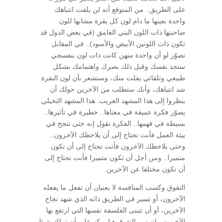
على الطريق.. من المتوقع أنه لن يلفت انتباهك
واحدة بعينها ما دام لون كل بقرة مشابها للون
صاحبتها ذات اللون البني الغامق (في بعض الدول قد
تكون ذات اللونين الأبيض والأسود).. في المقابل
تصوّر لو أن واحدة منهن كانت ذات لون بنفسجي
ستجد نفسك وقبل ذلك بصرك واهتمامك بشكل
طبيعي وتلقائي يفلت منك، وستشعر بأن لون البقرة
شد انتباهك، وأنك ستطلب من الآخرين حولك أن
ينظروا إلى هذا المشهد الغريب. هذا المشهد التخيلي
يصوّر فكرة عميقة في معناها.. خطيرة في تأثيرها..
بسيطة في فهمها.. الفكرة تقول إنه حتى تنجح في
بيئة العمل فأنت تحتاج إلى أن يلاحظك الآخرون..
وحتى يلاحظك الآخرون فأنت تحتاج إلى أن تكون
متميزا.. ومن أجل أن تكون متميزا فأنت تحتاج إلى
أن تكون مختلفا عن الآخرين.
التفوق وكسب المنافسة لا يعنيان أن تفعل ما يفعله
الآخرون، أو تسير في الطريق ذاته الذي شهد نجاح
الآخرين، أو أن تتبنى الفلسفة نفسها التي ارتفع بها
الآخرون.. إن سر التفوق هنا يركز على أن تملك شيئا