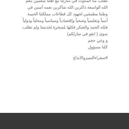
تطلب منا المكوث في منازلنا مع اهلنا منعمين بنعم
الله الواسعة ذاكرين الله شاكرين نعمه آمنين في
وطننا مطمئنين لجهود كل قطاعات مملكتنا الحبيبة
أمنياً وتعليمياً وصحياً وإقتصادياً وسياسياً ومحلياً ودولياً
فلله الحمد والشكر فكلها مُسخرة لخدمتنا ولم تطلب
سوى ( ابقو في منازلكم)
و وعي حجم
كلنا مسؤول
#سفراءالتميزوالابداع