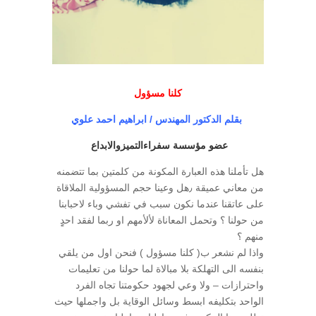
كلنا مسؤول
بقلم الدكتور المهندس / ابراهيم احمد علوي
عضو مؤسسة سفراءالتميزوالابداع
هل تأملنا هذه العبارة المكونة من كلمتين بما تتضمنه
من معاني عميقة ٫هل وعينا حجم المسؤولية الملاقاة
على عاتقنا عندما نكون سبب في تفشي وباء لاحبابنا
من حولنا ؟ وتحمل المعاناة لألأمهم او ربما لفقد احدٍِ
منهم ؟
واذا لم نشعر ب( كلنا مسؤول ) فنحن اول من يلقي
بنفسه الى التهلكة بلا مبالاة لما حولنا من تعليمات
واحترازات – ولا وعي لجهود حكومتنا تجاه الفرد
الواحد بتكليفه ابسط وسائل الوقاية بل واجملها حيث